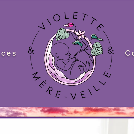
ices
C