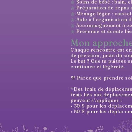
Soins de bébé : bain, 
🌼
Préparation de repas e
🌼
Ménage léger : vaissell
🌼
Aide à l'organisation d
🌼
Accompagnement à cer
🌼
Présence et écoute bie
🌼
Mon approch
Chaque rencontre est ent
de pression, juste du so
Le but ? Que tu puisses 
confiance et légèreté.
💜 Parce que prendre soin
*Des frais de déplacemen
frais liés aux déplaceme
peuvent s’appliquer :
• 30 $ pour les déplacem
• 50 $ pour les déplacem