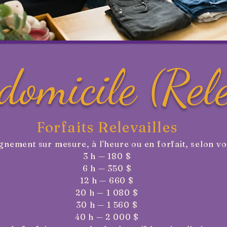
domicile (Rele
Forfaits Relevailles
ement sur mesure, à l'heure ou en forfait, selon vo
3 h — 180 $
6 h — 350 $
12 h — 660 $
20 h — 1 080 $
30 h — 1 560 $
40 h — 2 000 $