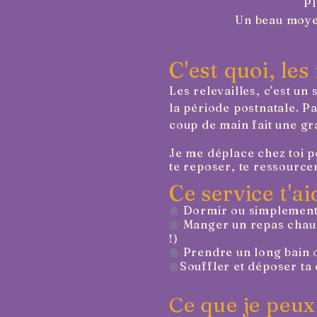
Pl
Un beau moye
C'est quoi, les
Les relevailles, c'est un
la période postnatale. Pa
coup de main fait une gr
Je me déplace chez toi p
te reposer, te ressource
Ce service t'ai
Dormir ou simplement t
🌼
Manger un repas chaud 
🌼
!)
Prendre un long bain o
🌼
Souffler et déposer ta
🌼
Ce que je peux 