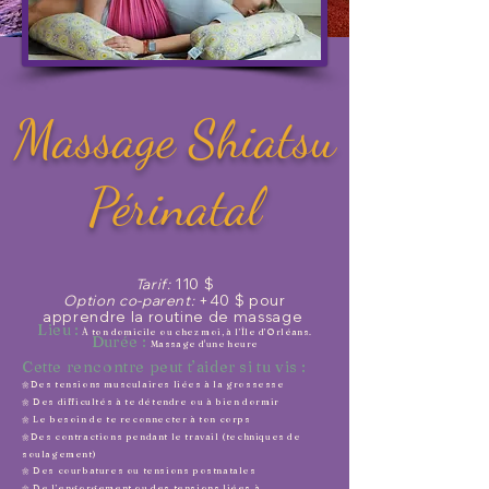
Massage Shiatsu
Périnatal
Tarif:
110 $
Option co-parent:
+40 $ pour
apprendre la routine de massage
Lieu :
À ton domicile ou chez moi, à l’Île d’Orléans.
Durée :
Massage d'une heure​​
Cette rencontre peut t’aider si tu vis :
Des tensions musculaires liées à la grossesse
🌼
Des difficultés à te détendre ou à bien dormir
🌼
Le besoin de te reconnecter à ton corps
🌼
Des contractions pendant le travail (techniques de
🌼
soulagement)
Des courbatures ou tensions postnatales
🌼
De l’engorgement ou des tensions liées à
🌼