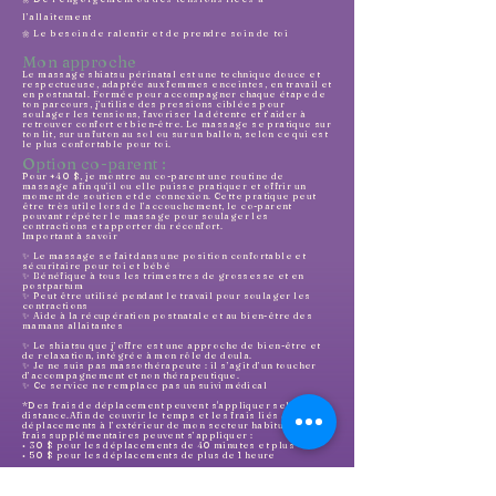
l’allaitement
Le besoin de ralentir et de prendre soin de toi
🌼
Mon approche
Le massage shiatsu périnatal est une technique douce et
respectueuse, adaptée aux femmes enceintes, en travail et
en postnatal. Formée pour accompagner chaque étape de
ton parcours, j’utilise des pressions ciblées pour
soulager les tensions, favoriser la détente et t’aider à
retrouver confort et bien-être. Le massage se pratique sur
ton lit, sur un futon au sol ou sur un ballon, selon ce qui est
le plus confortable pour toi.
Option co-parent :
Pour +40 $, je montre au co-parent une routine de
massage afin qu’il ou elle puisse pratiquer et offrir un
moment de soutien et de connexion. Cette pratique peut
être très utile lors de l’accouchement, le co-parent
pouvant répéter le massage pour soulager les
contractions et apporter du réconfort.
Important à savoir
✨ Le massage se fait dans une position confortable et
sécuritaire pour toi et bébé
✨ Bénéfique à tous les trimestres de grossesse et en
postpartum
✨ Peut être utilisé pendant le travail pour soulager les
contractions
✨ Aide à la récupération postnatale et au bien-être des
mamans allaitantes
✨ Le shiatsu que j’offre est une approche de bien-être et
de relaxation, intégrée à mon rôle de doula.
✨ Je ne suis pas massothérapeute : il s’agit d’un toucher
d’accompagnement et non thérapeutique.
✨ Ce service ne remplace pas un suivi médical
*Des frais de déplacement peuvent s'appliquer selon la
distance.Afin de couvrir le temps et les frais liés aux
déplacements à l’extérieur de mon secteur habituel, des
frais supplémentaires peuvent s’appliquer :
• 30 $ pour les déplacements de 40 minutes et plus
• 50 $ pour les déplacements de plus de 1 heure